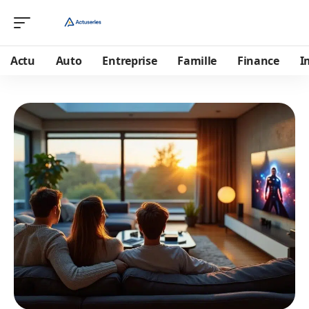
Actu
Auto
Entreprise
Famille
Finance
I