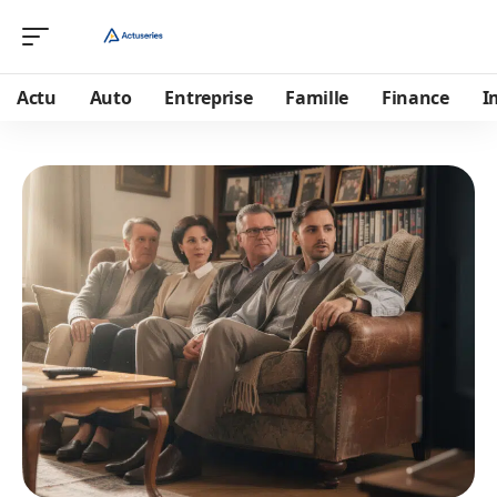
Actu
Auto
Entreprise
Famille
Finance
I