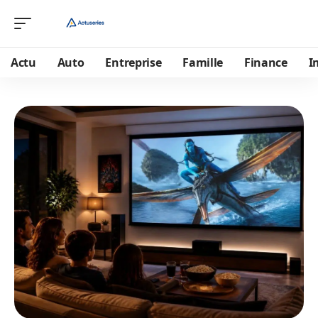
Actu
Auto
Entreprise
Famille
Finance
I