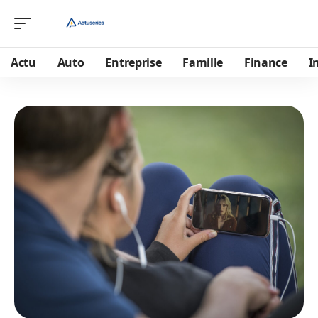
Actu
Auto
Entreprise
Famille
Finance
I