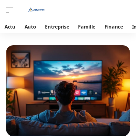
Actu
Auto
Entreprise
Famille
Finance
I