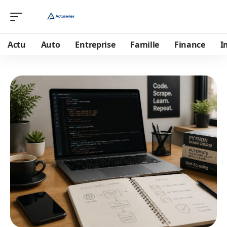
Actu
Auto
Entreprise
Famille
Finance
I