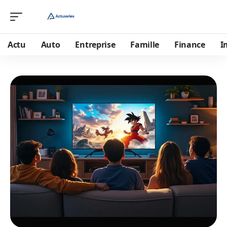
Actu
Auto
Entreprise
Famille
Finance
I