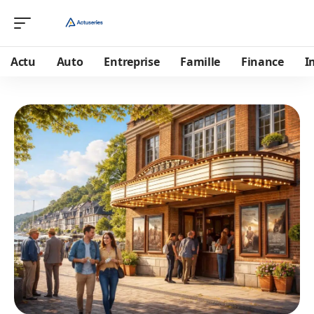
Actu
Auto
Entreprise
Famille
Finance
I